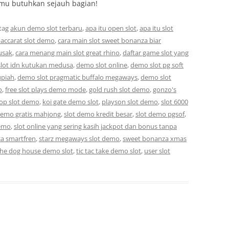
amu butuhkan sejauh bagian!
tag
akun demo slot terbaru
,
apa itu open slot
,
apa itu slot
accarat slot demo
,
cara main slot sweet bonanza biar
usak
,
cara menang main slot great rhino
,
daftar game slot yang
lot idn kutukan medusa
,
demo slot online
,
demo slot pg soft
upiah
,
demo slot pragmatic buffalo megaways
,
demo slot
o
,
free slot plays demo mode
,
gold rush slot demo
,
gonzo's
op slot demo
,
koi gate demo slot
,
playson slot demo
,
slot 6000
demo gratis mahjong
,
slot demo kredit besar
,
slot demo pgsof
,
demo
,
slot online yang sering kasih jackpot dan bonus tanpa
sa smartfren
,
starz megaways slot demo
,
sweet bonanza xmas
the dog house demo slot
,
tic tac take demo slot
,
user slot