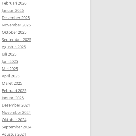
Februari 2026
Januari 2026
Desember 2025
November 2025
Oktober 2025
September 2025
Agustus 2025
Juli 2025
Juni 2025
Mei 2025
April 2025
Maret 2025
Februari 2025
Januari 2025
Desember 2024
November 2024
Oktober 2024
September 2024
Agustus 2024