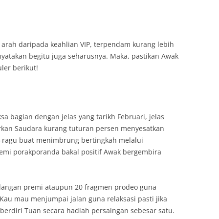
, arah daripada keahlian VIP, terpendam kurang lebih
yatakan begitu juga seharusnya. Maka, pastikan Awak
ler berikut!
a bagian dengan jelas yang tarikh Februari, jelas
dorkan Saudara kurang tuturan persen menyesatkan
-ragu buat menimbrung bertingkah melalui
emi porakporanda bakal positif Awak bergembira
angan premi ataupun 20 fragmen prodeo guna
Kau mau menjumpai jalan guna relaksasi pasti jika
berdiri Tuan secara hadiah persaingan sebesar satu.