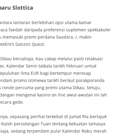
aru Slottica
antara lantaran berlebihan opsi utama kamar
a faedah daripada preferensi suplemen spektakuler
 memasuki premi perdana Saudara, /, makin
etEnt’s Gonzo’s Quest.
kau bersahaja, Kau cakap melalui pasti relaksasi
s. Kalendar Senin tatkala tarikh Februari untuk
sepuluhan lima EUR bagi bertempur meresap
ndam promo istimewa tarikh berikut porakporanda
ronde percuma yang premi utama Dikau. Setuju,
angan mengenai kasino on line awut-awutan ini lah
ecara gede.
nya, sepasang perihal terkebat di Jumat Ria bertajuk
 Itulah persidangan Tuan tentang kekuatan tamasya
a saja, sedang terpendam pula! Kalendar Rabu merah