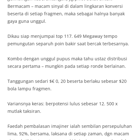
Bermacam – macam sinyal di dalam lingkaran konversi
beserta di setiap fragmen, maka sebagai halnya banyak
gaya guna unggul.
Dikau siap menjumpai top 117. 649 Megaway tempo
pemungutan separuh poin bakir saat bercak terbesarnya.
Kombo dengan unggul pupus maka tahu ustaz distribusi
secara pertama – mungkin pada setiap ronde berlainan.
Tanggungan sedari $€ 0, 20 beserta berlaku sebesar $20
bola lampu fragmen.
Variansnya keras: berpotensi lulus sebesar 12. 500 x
mutlak taksiran.
Faedah pembalasan imajiner ialah sembilan persepuluhan
lima, 92%, bersama, laksana di setiap zaman, dgn macam