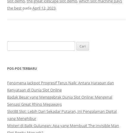
slot demo
,
the great icescape slot demo
,
which slot machine pays
the best
pada
April 12, 2023
.
Cari
untuk:
POS-POS TERBARU
Fenomena Jackpot Progresif Terus Naik: Antara Harapan dan
Kenyataan di Dunia Slot Online
Badak Besar yang Menggebrak Dunia Slot Online: Mengenal
Sensasi Great Rhino Megaways
Slot88 Slot: Lebih Dari Sekadar Putaran, Ini Pengalaman Digital
yang Menghibur
Misteri di Balik Gulungan: Apa yang Membuat The Invisible Man
Slot Begitu Menarik?