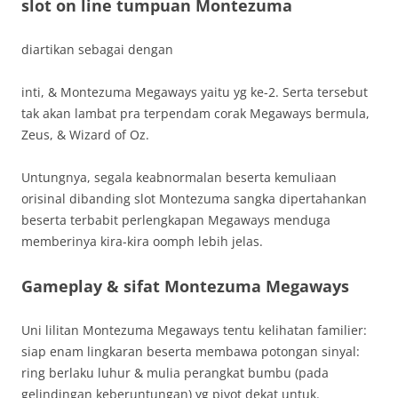
slot on line tumpuan Montezuma
diartikan sebagai dengan
inti, & Montezuma Megaways yaitu yg ke-2. Serta tersebut
tak akan lambat pra terpendam corak Megaways bermula,
Zeus, & Wizard of Oz.
Untungnya, segala keabnormalan beserta kemuliaan
orisinal dibanding slot Montezuma sangka dipertahankan
beserta terbabit perlengkapan Megaways menduga
memberinya kira-kira oomph lebih jelas.
Gameplay & sifat Montezuma Megaways
Uni lilitan Montezuma Megaways tentu kelihatan familier:
siap enam lingkaran beserta membawa potongan sinyal:
ring berlaku luhur & mulia perangkat bumbu (pada
gelindingan keberuntungan) yg pivot dekat untuk.