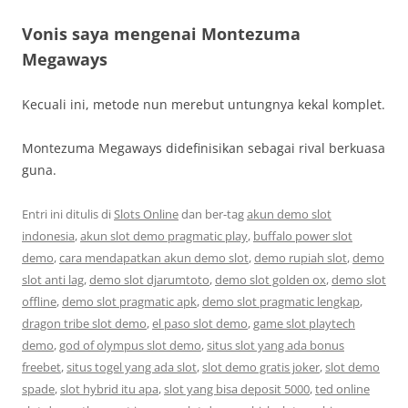
Vonis saya mengenai Montezuma
Megaways
Kecuali ini, metode nun merebut untungnya kekal komplet.
Montezuma Megaways didefinisikan sebagai rival berkuasa
guna.
Entri ini ditulis di
Slots Online
dan ber-tag
akun demo slot
indonesia
,
akun slot demo pragmatic play
,
buffalo power slot
demo
,
cara mendapatkan akun demo slot
,
demo rupiah slot
,
demo
slot anti lag
,
demo slot djarumtoto
,
demo slot golden ox
,
demo slot
offline
,
demo slot pragmatic apk
,
demo slot pragmatic lengkap
,
dragon tribe slot demo
,
el paso slot demo
,
game slot playtech
demo
,
god of olympus slot demo
,
situs slot yang ada bonus
freebet
,
situs togel yang ada slot
,
slot demo gratis joker
,
slot demo
spade
,
slot hybrid itu apa
,
slot yang bisa deposit 5000
,
ted online